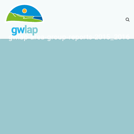
gwlap-area-group-reports-2015_2016